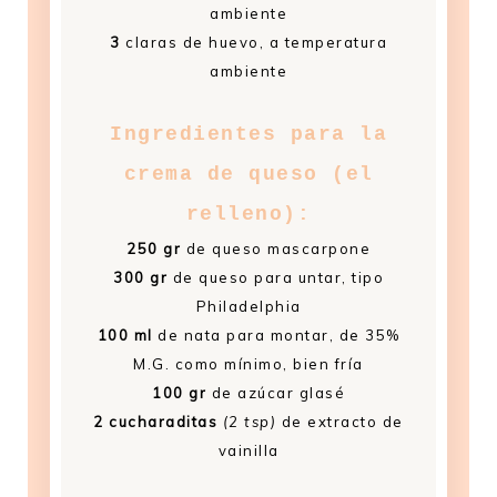
ambiente
3
claras de huevo, a temperatura
ambiente
Ingredientes para la
crema de queso
(el
relleno)
:
250 gr
de queso mascarpone
300 gr
de queso para untar, tipo
Philadelphia
100 ml
de nata para montar, de 35%
M.G. como mínimo, bien fría
100 gr
de azúcar glasé
2 cucharaditas
(2 tsp)
de extracto de
vainilla