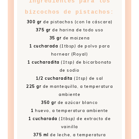
Ingredientes para los
bizcochos de pistachos:
300 gr
de pistachos (con la cáscara)
375 gr
de harina de todo uso
35 gr
de maizena
1 cucharada
(1tbsp)
de polvo para
hornear (Royal)
1 cucharadita
(1tsp)
de bicarbonato
de sodio
1/2 cucharadita
(1tsp)
de sal
225 gr
de mantequilla, a temperatura
ambiente
350 gr
de azúcar blanco
1
huevo, a temperatura ambiente
1 cucharada
(1tbsp)
de extracto de
vainilla
375 ml
de leche, a temperatura